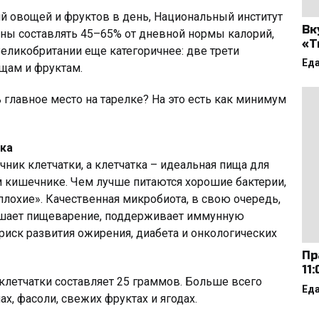
й овощей и фруктов в день, Национальный институт
Вк
ны составлять 45–65% от дневной нормы калорий,
«Т
еликобритании еще категоричнее: две трети
Ед
щам и фруктам.
лавное место на тарелке? На это есть как минимум
ка
ник клетчатки, а клетчатка – идеальная пища для
 кишечнике. Чем лучше питаются хорошие бактерии,
плохие». Качественная микробиота, в свою очередь,
учшает пищеварение, поддерживает иммунную
риск развития ожирения, диабета и онкологических
Пр
11
клетчатки составляет 25 граммов. Больше всего
Ед
х, фасоли, свежих фруктах и ягодах.