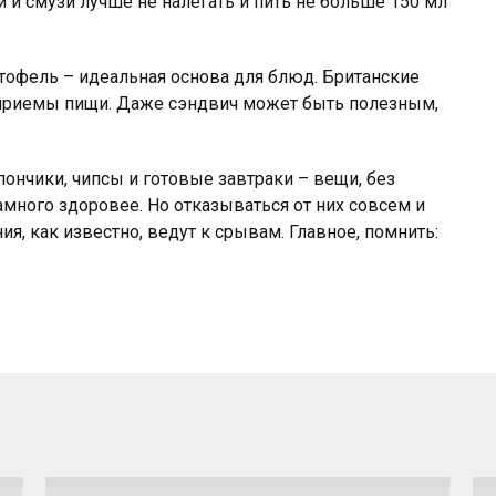
и и смузи лучше не налегать и пить не больше 150 мл
ртофель – идеальная основа для блюд. Британские
приемы пищи. Даже сэндвич может быть полезным,
ончики, чипсы и готовые завтраки – вещи, без
много здоровее. Но отказываться от них совсем и
ия, как известно, ведут к срывам. Главное, помнить: