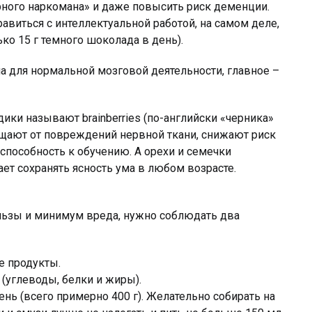
рного наркомана» и даже повысить риск деменции.
авиться с интеллектуальной работой, на самом деле,
ько 15 г темного шоколада в день).
 для нормальной мозговой деятельности, главное –
ики называют brainberries (по-английски «черника»
защищают от повреждений нервной ткани, снижают риск
способность к обучению. А орехи и семечки
ет сохранять ясность ума в любом возрасте.
льзы и минимум вреда, нужно соблюдать два
е продукты.
(углеводы, белки и жиры).
нь (всего примерно 400 г). Желательно собирать на