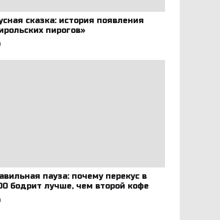
усная сказка: история появления
ирольских пирогов»
а
авильная пауза: почему перекус в
:00 бодрит лучше, чем второй кофе
а