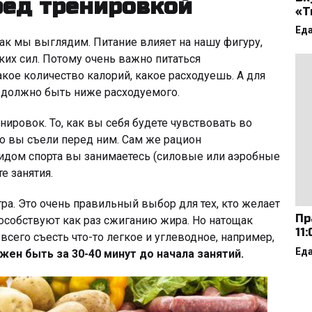
ред тренировкой
«Т
Ед
 как мы выглядим. Питание влияет на нашу фигуру,
ких сил. Потому очень важно питаться
акое количество калорий, какое расходуешь. А для
ий должно быть ниже расходуемого.
нировок. То, как вы себя будете чувствовать во
что вы съели перед ним. Сам же рацион
 видом спорта вы занимаетесь (силовые или аэробные
те занятия.
ра. Это очень правильный выбор для тех, кто желает
Пр
пособствуют как раз сжиганию жира. Но натощак
11
всего съесть что-то легкое и углеводное, например,
Ед
ен быть за 30-40 минут до начала занятий.