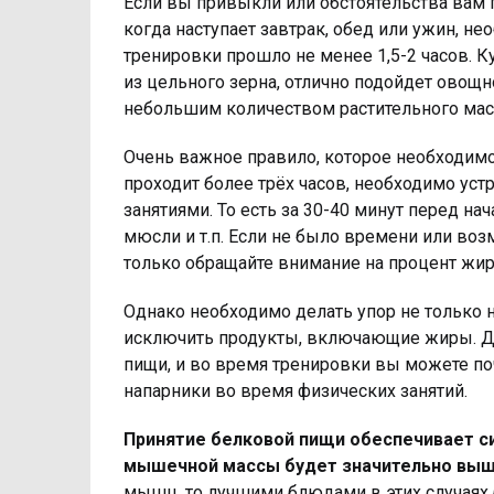
Если вы привыкли или обстоятельства вам 
когда наступает завтрак, обед или ужин, н
тренировки прошло не менее 1,5-2 часов. К
из цельного зерна, отлично подойдет овощн
небольшим количеством растительного мас
Очень важное правило, которое необходим
проходит более трёх часов, необходимо уст
занятиями. То есть за 30-40 минут перед на
мюсли и т.п. Если не было времени или во
только обращайте внимание на процент жир
Однако необходимо делать упор не только н
исключить продукты, включающие жиры. Де
пищи, и во время тренировки вы можете по
напарники во время физических занятий.
Принятие белковой пищи обеспечивает си
мышечной массы будет значительно выш
мышц, то лучшими блюдами в этих случаях б