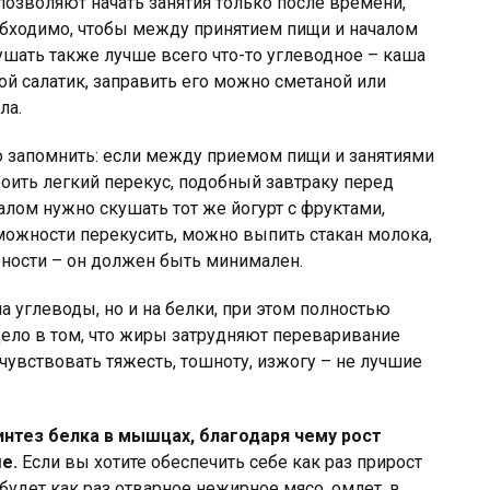
позволяют начать занятия только после времени,
еобходимо, чтобы между принятием пищи и началом
ушать также лучше всего что-то углеводное – каша
ой салатик, заправить его можно сметаной или
ла.
о запомнить: если между приемом пищи и занятиями
роить легкий перекус, подобный завтраку перед
чалом нужно скушать тот же йогурт с фруктами,
зможности перекусить, можно выпить стакан молока,
ности – он должен быть минимален.
а углеводы, но и на белки, при этом полностью
ло в том, что жиры затрудняют переваривание
чувствовать тяжесть, тошноту, изжогу – не лучшие
нтез белка в мышцах, благодаря чему рост
е.
Если вы хотите обеспечить себе как раз прирост
удет как раз отварное нежирное мясо, омлет, в