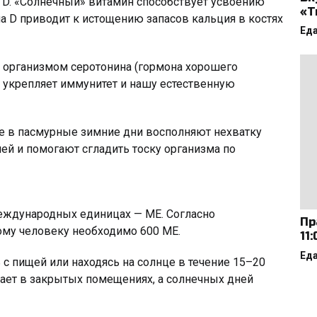
 D. «Солнечный» витамин способствует усвоению
«Т
а D приводит к истощению запасов кальция в костях
Ед
 организмом серотонина (гормона хорошего
то укрепляет иммунитет и нашу естественную
ые в пасмурные зимние дни восполняют нехватку
ей и помогают сгладить тоску организма по
международных единицах — МЕ. Согласно
Пр
ому человеку необходимо 600 ME.
11
Ед
с пищей или находясь на солнце в течение 15–20
тает в закрытых помещениях, а солнечных дней