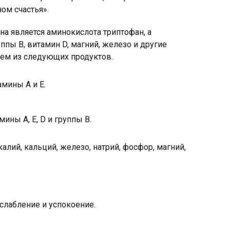
ом счастья».
а является аминокислота триптофан, а
пы B, витамин D, магний, железо и другие
ем из следующих продуктов.
мины А и Е.
ины А, Е, D и группы B.
 калий, кальций, железо, натрий, фосфор, магний,
слабление и успокоение.