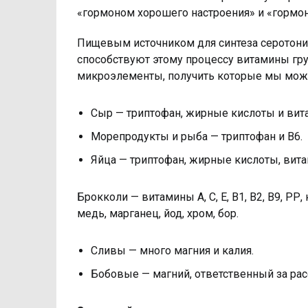
«гормоном хорошего настроения» и «гормон
Пищевым источником для синтеза серотонин
способствуют этому процессу витамины груп
микроэлементы, получить которые мы мож
Сыр — триптофан, жирные кислоты и вита
Морепродукты и рыба — триптофан и B6.
Яйца — триптофан, жирные кислоты, витам
Брокколи — витамины А, С, Е, В1, В2, В9, РР,
медь, марганец, йод, хром, бор.
Сливы — много магния и калия.
Бобовые — магний, ответственный за рас