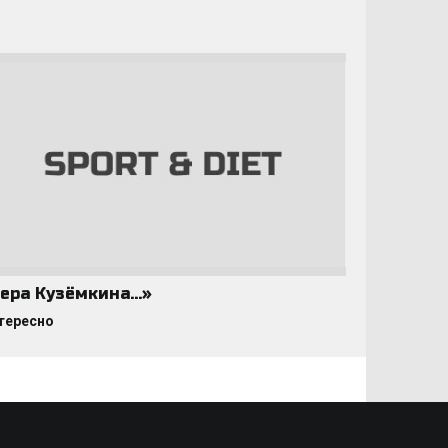
ера Кузёмкина…»
тересно