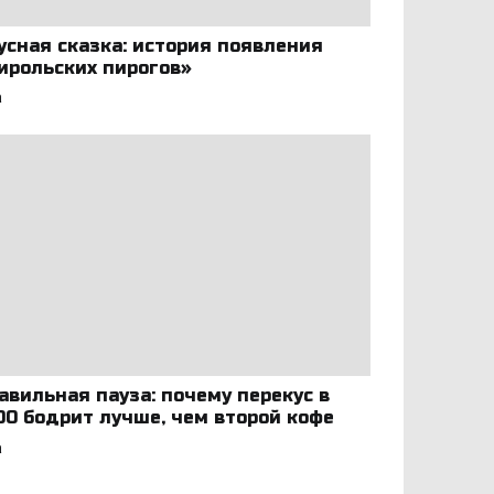
усная сказка: история появления
ирольских пирогов»
а
авильная пауза: почему перекус в
:00 бодрит лучше, чем второй кофе
а