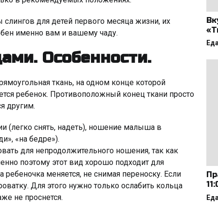
Вк
ы слингов для детей первого месяца жизни, их
«Т
обен именно вам и вашему чаду.
Ед
цами. Особенности.
ямоугольная ткань, на одном конце которой
ется ребенок. Противоположный конец ткани просто
я другим.
и (легко снять, надеть), ношение малыша в
и», «на бедре»).
вать для непродолжительного ношения, так как
менно поэтому этот вид хорошо подходит для
а ребеночка меняется, не снимая переноску. Если
Пр
11
роватку. Для этого нужно только ослабить кольца
аже не проснется.
Ед