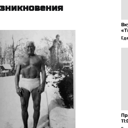
озникновения
Вк
«Т
Ед
Пр
11