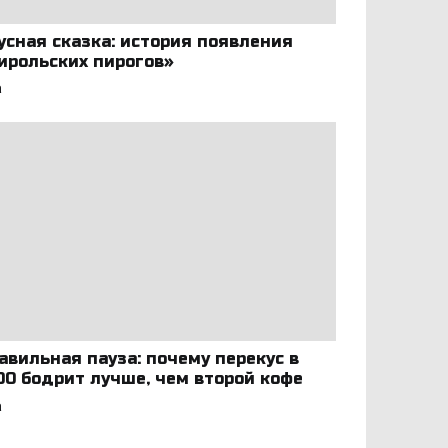
усная сказка: история появления
ирольских пирогов»
а
авильная пауза: почему перекус в
:00 бодрит лучше, чем второй кофе
а