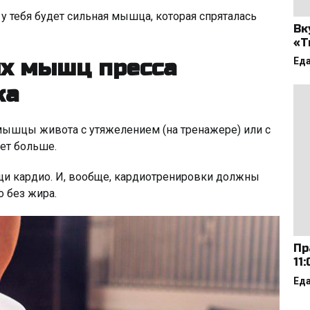
 у тебя будет сильная мышца, которая спряталась
Вк
«Т
х мышц пресса
Ед
ка
 мышцы живота с утяжелением (на тренажере) или с
нет больше.
щи кардио. И, вообще, кардиотренировки должны
о без жира.
Пр
11
Ед