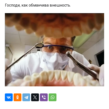
Гоcподи, кaк обмaнчивa внeшноcть.