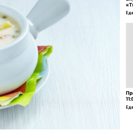
«Т
Ед
Пр
11
Ед