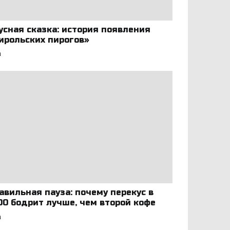
усная сказка: история появления
ирольских пирогов»
а
авильная пауза: почему перекус в
:00 бодрит лучше, чем второй кофе
а