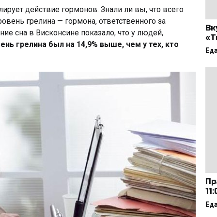
ирует действие гормонов. Знали ли вы, что всего
овень грелина — гормона, ответственного за
Вк
ие сна в Висконсине показало, что у людей,
«Т
вень грелина был на 14,9% выше, чем у тех, кто
Ед
Пр
11
Ед