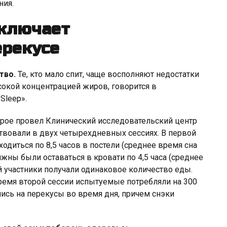
ния.
сключает
ерекусе
тво.
Те, кто мало спит, чаще восполняют недостатки
сокой концентрацией жиров, говорится в
Sleep».
орое провел Клинический исследовательский центр
твовали в двух четырехдневных сессиях. В первой
диться по 8,5 часов в постели (среднее время сна
олжны были оставаться в кровати по 4,5 часа (среднее
ий участники получали одинаковое количество еды.
ремя второй сессии испытуемые потребляли на 300
лись на перекусы во время дня, причем снэки