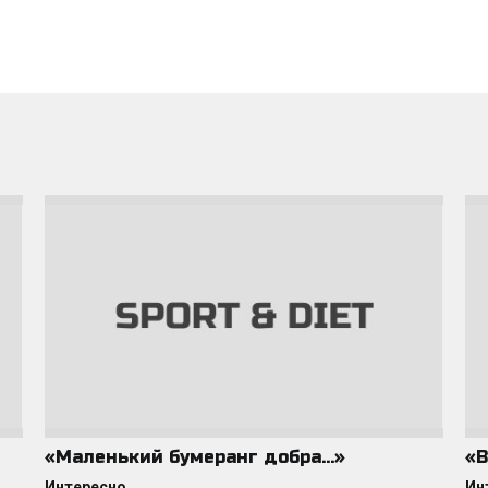
«Маленький бумеранг добра…»
«В
Интересно
Ин