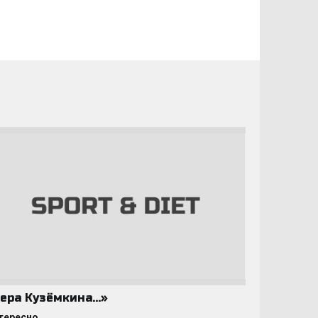
ера Кузёмкина…»
тересно