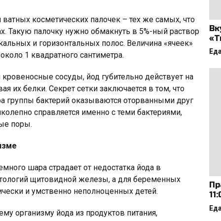
 ватных косметических палочек – тех же самых, что
Вк
х. Такую палочку нужно обмакнуть в 5%-ный раствор
«Т
икальных и горизонтальных полос. Величина «ячеек»
Ед
около 1 квадратного сантиметра.
кровеносные сосуды, йод губительно действует на
 их белки. Секрет сетки заключается в том, что
ра группы бактерий оказываются оторванными друг
иколепно справляется именно с теми бактериями,
ые поры.
изме
земного шара страдает от недостатка йода в
атологий щитовидной железы, а для беременных
Пр
чески и умственно неполноценных детей.
11
Ед
ему организму йода из продуктов питания,