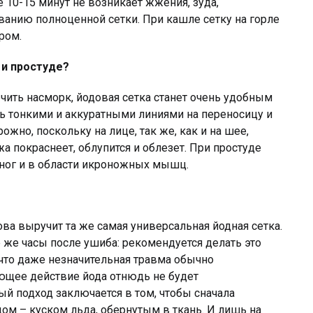
 10-15 минут не возникает жжения, зуда,
ванию полноценной сетки. При кашле сетку на горле
ром.
 и простуде?
ечить насморк, йодовая сетка станет очень удобным
нь тонкими и аккуратными линиями на переносицу и
жно, поскольку на лице, так же, как и на шее,
а покраснеет, облупится и облезет. При простуде
 ног и в области икроножных мышц.
нова выручит та же самая универсальная йодная сетка.
 же часы после ушиба: рекомендуется делать это
 что даже незначительная травма обычно
ющее действие йода отнюдь не будет
й подход заключается в том, чтобы сначала
ом – куском льда, обернутым в ткань. И лишь на