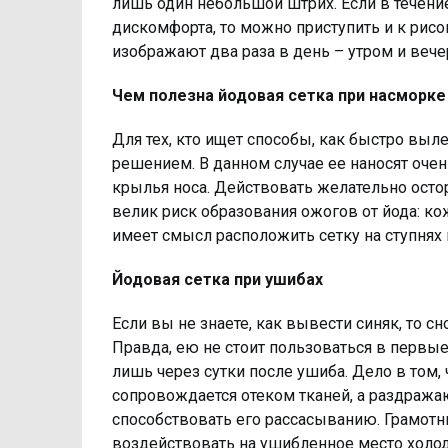
лишь один небольшой штрих. Если в течение
дискомфорта, то можно приступить и к рисо
изображают два раза в день – утром и вече
Чем полезна йодовая сетка при насморке
Для тех, кто ищет способы, как быстро выл
решением. В данном случае ее наносят оче
крылья носа. Действовать желательно осторо
велик риск образования ожогов от йода: кож
имеет смысл расположить сетку на ступнях
Йодовая сетка при ушибах
Если вы не знаете, как вывести синяк, то с
Правда, ею не стоит пользоваться в первые
лишь через сутки после ушиба. Дело в том,
сопровождается отеком тканей, а раздража
способствовать его рассасыванию. Грамотны
воздействовать на ушибленное место холод