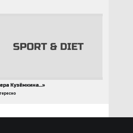
ера Кузёмкина…»
тересно