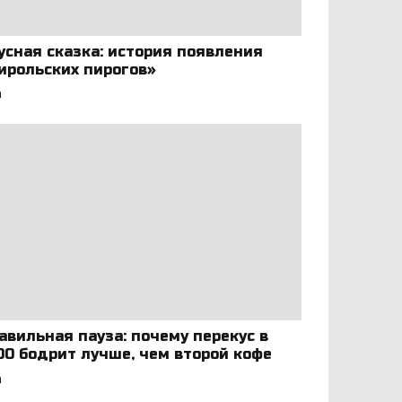
усная сказка: история появления
ирольских пирогов»
а
авильная пауза: почему перекус в
:00 бодрит лучше, чем второй кофе
а