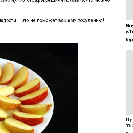
разному. Фотографы решили показать, что можно
сладости — это не поможет вашему похудению!
Вк
«Т
Ед
Пр
11