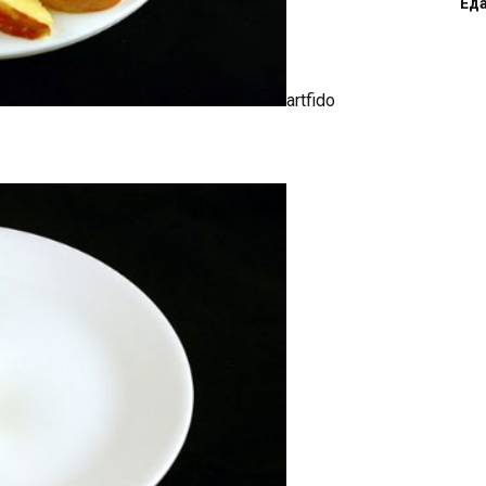
Ед
artfido