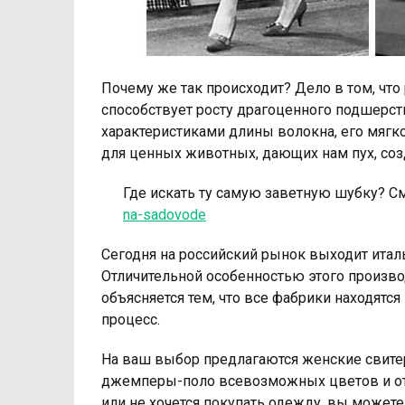
Почему же так происходит? Дело в том, чт
способствует росту драгоценного подшерс
характеристиками длины волокна, его мягкос
для ценных животных, дающих нам пух, соз
Где искать ту самую заветную шубку? С
na-sadovode
Сегодня на российский рынок выходит итал
Отличительной особенностью этого произво
объясняется тем, что все фабрики находятс
процесс.
На ваш выбор предлагаются женские свитер
джемперы-поло всевозможных цветов и отте
или не хочется покупать одежду, вы может