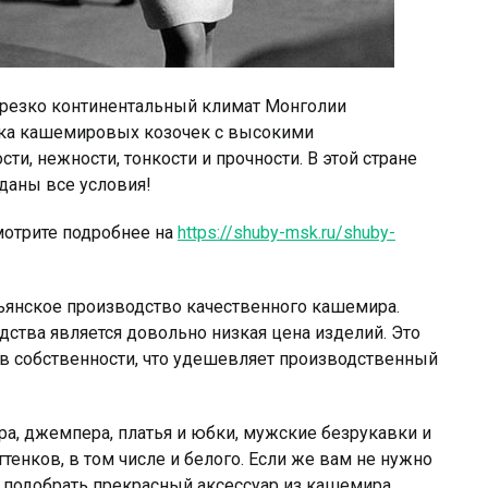
о резко континентальный климат Монголии
тка кашемировых козочек с высокими
ти, нежности, тонкости и прочности. В этой стране
даны все условия!
мотрите подробнее на
https://shuby-msk.ru/shuby-
ьянское производство качественного кашемира.
дства является довольно низкая цена изделий. Это
я в собственности, что удешевляет производственный
а, джемпера, платья и юбки, мужские безрукавки и
нков, в том числе и белого. Если же вам не нужно
е подобрать прекрасный аксессуар из кашемира,