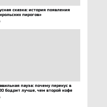
усная сказка: история появления
ирольских пирогов»
а
авильная пауза: почему перекус в
:00 бодрит лучше, чем второй кофе
а