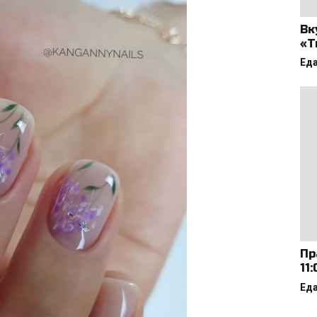
Вк
«Т
Ед
Пр
11
Ед