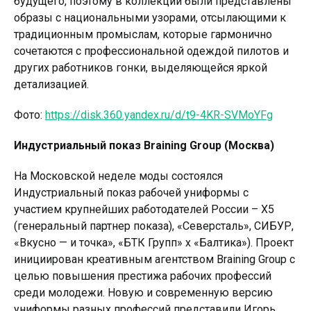
будущего, поэтому в коллекции были представлены
образы с национальными узорами, отсылающими к
традиционным промыслам, которые гармонично
сочетаются с профессиональной одеждой пилотов и
других работников гонки, выделяющейся яркой
детализацией.
Фото:
https://disk.360.yandex.ru/d/t9-4KR-SVMoYFg
Индустриальный показ Braining Group (Москва)
На Московской неделе моды состоялся
Индустриальный показ рабочей униформы с
участием крупнейших работодателей России – Х5
(генеральный партнер показа), «Северсталь», СИБУР,
«Вкусно — и точка», «БТК Групп» х «Балтика»). Проект
инициирован креативным агентством Braining Group с
целью повышения престижа рабочих профессий
среди молодежи. Новую и современную версию
униформы разных профессий представили Игорь