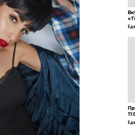
Вк
«Т
Ед
Пр
11
Ед