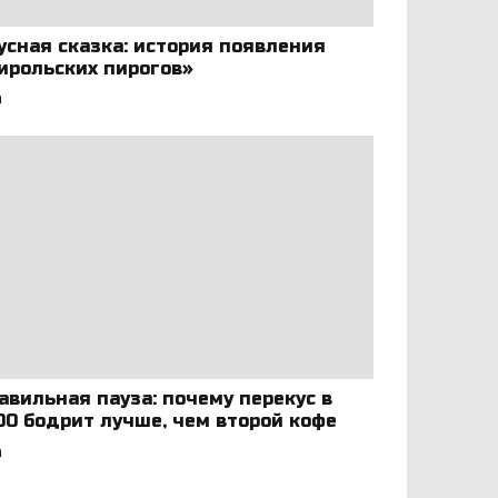
усная сказка: история появления
ирольских пирогов»
а
авильная пауза: почему перекус в
:00 бодрит лучше, чем второй кофе
а