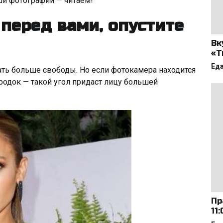
ши фотографии — читаем!
перед вами, опустите
Вк
«Т
Ед
ать больше свободы. Но если фотокамера находится
родок — такой угол придаст лицу большей
Пр
11