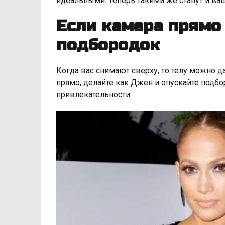
идеальными. Теперь такими же станут и ва
Если камера прямо 
подбородок
Когда вас снимают сверху, то телу можно д
прямо, делайте как Джен и опускайте подбо
привлекательности.