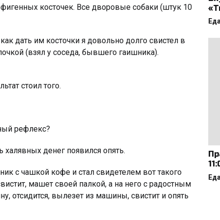
офигенных косточек. Все дворовые собаки (штук 10
«Т
Ед
 как дать им косточки я довольно долго свистел в
очкой (взял у соседа, бывшего гаишника).
льтат стоил того.
вный рефлекс?
ь халявных денег появился опять.
Пр
11
ник с чашкой кофе и стал свидетелем вот такого
Ед
свистит, машет своей палкой, а на него с радостным
ну, отсидится, вылезет из машины, свистит и опять