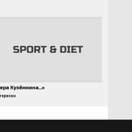
ера Кузёмкина…»
тересно