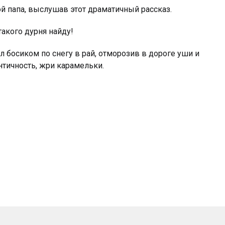
ой папа, выслушав этот драматичный рассказ.
такого дурня найду!
л босиком по снегу в рай, отморозив в дороге уши и
нтичность, жри карамельки.