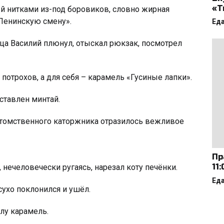
«Т
ый нитками из-под боровиков, словно жирная
«Ленинскую смену».
Ед
яца Василий плюнул, отыскал рюкзак, посмотрел
отрохов, а для себя – карамель «Гусиные лапки».
ставлен минтай.
отомственного каторжника отразилось вежливое
Пр
11
 нечеловечески ругаясь, нарезал коту печёнки.
Ед
сухо поклонился и ушёл.
глу карамель.