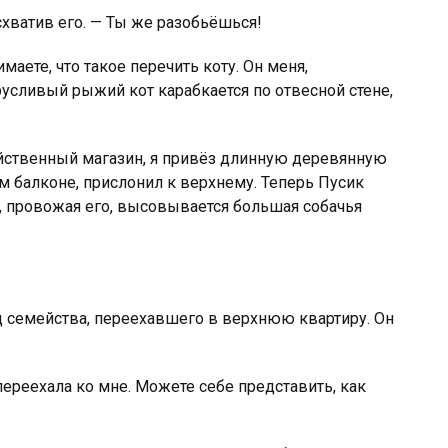
схватив его. — Ты же разобьёшься!
маете, что такое перечить коту. Он меня,
трусливый рыжий кот карабкается по отвесной стене,
яйственный магазин, я привёз длинную деревянную
м балконе, прислонил к верхнему. Теперь Пусик
ху, провожая его, высовывается большая собачья
ц семейства, переехавшего в верхнюю квартиру. Он
переехала ко мне. Можете себе представить, как