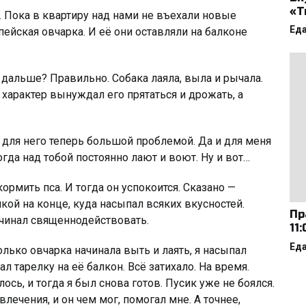
«Т
. Пока в квартиру над нами не въехали новые
Ед
ейская овчарка. И её они оставляли на балконе
 дальше? Правильно. Собака лаяла, выла и рычала.
характер вынуждал его прятаться и дрожать, а
 для него теперь большой проблемой. Да и для меня
огда над тобой постоянно лают и воют. Ну и вот…
кормить пса. И тогда он успокоится. Сказано —
кой на конце, куда насыпал всяких вкусностей.
Пр
начинал священнодействовать.
11
Ед
олько овчарка начинала выть и лаять, я насыпал
л тарелку на её балкон. Всё затихало. На время.
ось, и тогда я был снова готов. Пусик уже не боялся.
лечения, и он чем мог, помогал мне. А точнее,