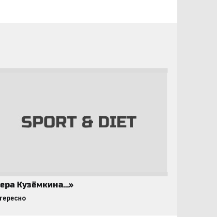
ера Кузёмкина…»
тересно