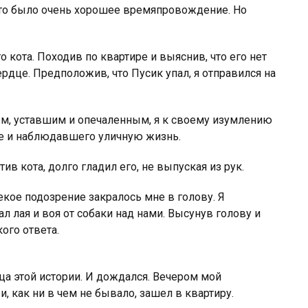
 это было очень хорошее времяпровождение. Но
 кота. Походив по квартире и выяснив, что его нет
ердце. Предположив, что Пусик упал, я отправился на
м, уставшим и опечаленным, я к своему изумлению
ке и наблюдавшего уличную жизнь.
тив кота, долго гладил его, не выпуская из рук.
екое подозрение закралось мне в голову. Я
ал лая и воя от собаки над нами. Высунув голову и
кого ответа.
ца этой истории. И дождался. Вечером мой
и, как ни в чем не бывало, зашел в квартиру.