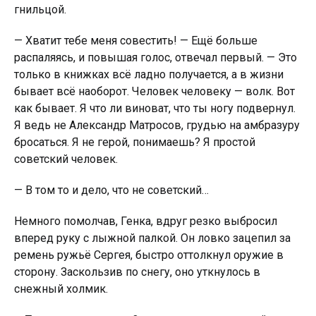
гнильцой.
— Хватит тебе меня совестить! — Ещё бoльше
распаляясь, и повышая голос, отвечал первый. — Это
только в книжках всё ладно получается, а в жизни
бывает всё наоборот. Человек человеку — волк. Вот
как бывает. Я что ли виноват, что ты ногу подвернул.
Я ведь не Александр Матросов, грyдью на амбразуру
бросаться. Я не герой, понимаешь? Я простой
советский человек.
— В том то и дело, что не советский…
Немного помолчав, Генка, вдруг резко выбросил
вперед руку с лыжной палкой. Он ловко зацепил за
ремень рyжьё Сергея, быстро оттолкнул орyжие в
сторону. Заскользив по снегу, оно уткнулось в
снежный холмик.