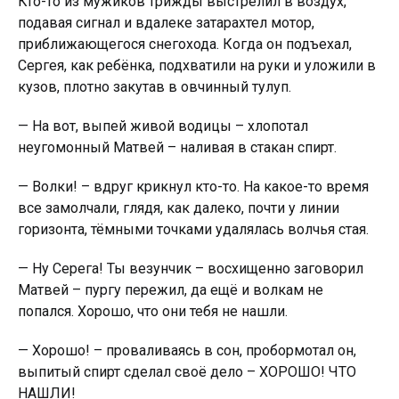
Кто-то из мужиков трижды выстрелил в воздух,
подавая сигнал и вдалеке затарахтел мотор,
приближающегося снегохода. Когда он подъехал,
Сергея, как ребёнка, подхватили на руки и уложили в
кузов, плотно закутав в овчинный тулуп.
— На вот, выпей живой водицы – хлопотал
неугомонный Матвей – наливая в стакан cпирт.
— Волки! – вдруг крикнул кто-то. На какое-то время
все замолчали, глядя, как далеко, почти у линии
горизонта, тёмными точками удалялась волчья стая.
— Ну Серега! Ты везунчик – восхищенно заговорил
Матвей – пургу пережил, да ещё и волкам не
попался. Хорошо, что они тебя не нашли.
— Хорошо! – проваливаясь в сон, пробормотал он,
выпитый cпирт сделал своё дело – ХОРОШО! ЧТО
НАШЛИ!