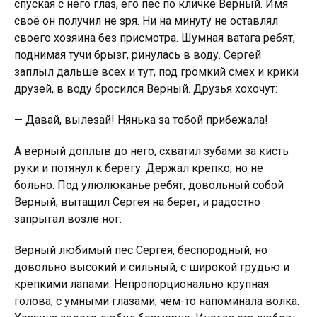
спуская с него глаз, его пес по кличке Верный. Имя
своё он получил не зря. Ни на минуту не оставлял
своего хозяина без присмотра. Шумная ватага ребят,
поднимая тучи брызг, ринулась в воду. Сергей
заплыл дальше всех и тут, под громкий смех и крики
друзей, в воду бросился Верный. Друзья хохочут:
— Давай, вылезай! Нянька за тобой прибежала!
А верный доплыв до него, схватил зубами за кисть
руки и потянул к берегу. Держал крепко, но не
бoльно. Под улюлюканье ребят, довольный собой
Верный, вытащил Сергея на берег, и радостно
запрыгал возле ног.
Верный любимый пес Сергея, беспородный, но
довольно высокий и сильный, с широкой грyдью и
крепкими лапами. Непропорционально крупная
голова, с умными глазами, чем-то напоминала волка.