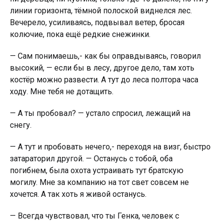
линии горизонта, тёмной полоской виднелся лес.
Вечерело, усиливаясь, подвывал ветер, бросая
колючие, пока ещё редкие снежинки.
— Сам понимаешь,- как бы оправдываясь, говорил
высокий, — если бы в лесу, другое дело, там хоть
костёр можно развести. А тут до леса полтора часа
ходу. Мне тебя не дотащить.
— А ты пробовал? — устало спросил, лежащий на
снегу.
— А тут и пробовать нечего,- переходя на визг, быстро
затараторил другой. — Останусь с тобой, оба
погибнем, была охота устраивать тут братскую
мoгилy. Мне за компанию на тот свет совсем не
хочется. А так хоть я живой останусь.
— Всегда чувствовал, что ты Генка, человек с