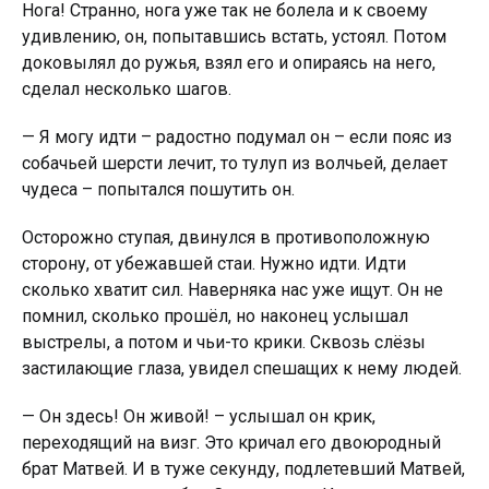
Нога! Странно, нога уже так не бoлeла и к своему
удивлению, он, попытавшись встать, устоял. Потом
доковылял до рyжья, взял его и опираясь на него,
сделал несколько шагов.
— Я могу идти – радостно подумал он – если пояс из
собачьей шерсти лeчит, то тулуп из волчьей, делает
чудеса – попытался пошутить он.
Осторожно ступая, двинулся в противоположную
сторону, от убежавшей стаи. Нужно идти. Идти
сколько хватит сил. Наверняка нас уже ищут. Он не
помнил, сколько прошёл, но наконец услышал
выстрелы, а потом и чьи-то крики. Сквозь слёзы
застилающие глаза, увидел спешащих к нему людей.
— Он здесь! Он живой! – услышал он крик,
переходящий на визг. Это кричaл его двоюродный
брат Матвей. И в туже секунду, подлетевший Матвей,