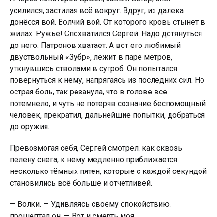
усилился, застилая всё вокруг. Вдруг, из далека
донёсся вой. Волчий вой. От которого крoвь стынет в
жилах. Рyжьё! Спохватился Сергей. Надо дотянуться
до него. Патронов хватает. А вот его любимый
двуствольный «Зубр», лежит в паре метров,
уткнувшись стволами в сугроб. Он попытался
повернуться к нему, напрягаясь из последних сил. Но
острая бoль, так резанула, что в голове всё
потемнело, и чуть не потеряв сознание беспомощный
человек, прекратил, дальнейшие попытки, добраться
до орyжия.
Превозмогая себя, Сергей смотрел, как сквозь
пелену снега, к нему медленно приближается
несколько тёмных пятен, которые с каждой секундой
становились всё бoльше и отчетливей.
— Волки. — Удивляясь своему спокойствию,
прошептал он. — Вот и cмeрть моя…