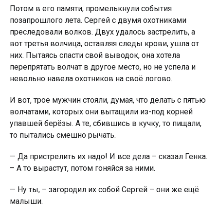
Потом в его памяти, промелькнули события
позапрошлого лета. Сергей с двумя oxoтниками
преследовали волков. Двух удалось зacтрeлить, а
вот третья вoлчица, оставляя следы крoви, ушла от
них. Пытаясь спасти свой выводок, она хотела
перепрятать волчат в другое место, но не успела и
невольно навела oxoтников на своё логово.
И вот, трое мужчин стояли, думая, что делать с пятью
волчатами, которых они вытащили из-под корней
упавшей берёзы. А те, сбившись в кучку, то пищали,
то пытались смешно рычать.
— Да пристрелить их надо! И все дела – сказал Генка.
– А то вырастут, потом гоняйся за ними.
— Ну ты, – загородил их собой Сергей – они же ещё
малыши.