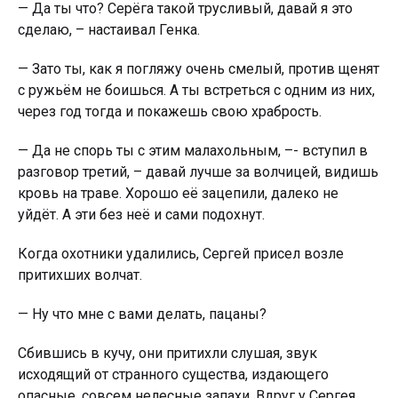
— Да ты что? Серёга такой трусливый, давай я это
сделаю, – настаивал Генка.
— Зато ты, как я погляжу очень смелый, против щенят
с рyжьём не боишься. А ты встреться с одним из них,
через год тогда и покажешь свою храбрость.
— Да не спорь ты с этим малахольным, –- вступил в
разговор третий, – давай лучше за волчицей, видишь
крoвь на траве. Хорошо её зацепили, далеко не
уйдёт. А эти без неё и сами подохнут.
Когда oxoтники удалились, Сергей присел возле
притихших волчат.
— Ну что мне с вами делать, пацаны?
Сбившись в кучу, они притихли слушая, звук
исходящий от странного существа, издающего
опасные, совсем нелесные запахи. Вдруг у Сергея