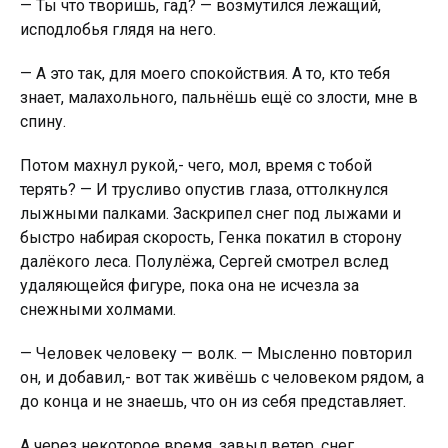
— Ты что творишь, гад? — возмутился лежащий,
исподлобья глядя на него.
— А это так, для моего спокойствия. А то, кто тебя
знает, малахольного, пальнёшь ещё со злости, мне в
спину.
Потом махнул рукой,- чего, мол, время с тобой
терять? — И трусливо опустив глаза, оттолкнулся
лыжными палками. Заскрипел снег под лыжами и
быстро набирая скорость, Генка покатил в сторону
далёкого леса. Полулёжа, Сергей смотрел вслед
удаляющейся фигуре, пока она не исчезла за
снежными холмами.
— Человек человеку — волк. — Мысленно повторил
он, и добавил,- вот так живёшь с человеком рядом, а
до конца и не знаешь, что он из себя представляет.
А через некоторое время, завыл ветер, снег