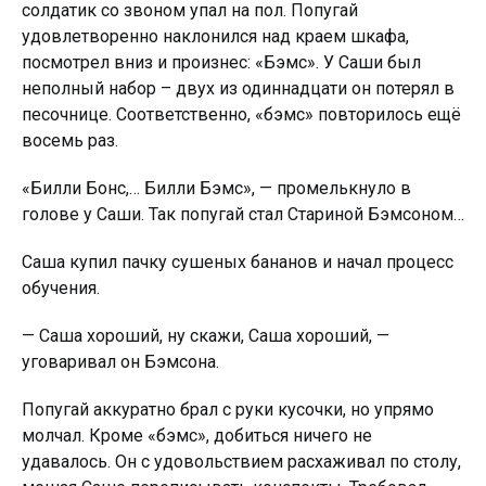
солдатик со звоном yпал на пол. Попугай
удовлетворенно наклонился над краем шкафа,
посмотрел вниз и произнес: «Бэмс». У Саши был
неполный набор – двух из одиннадцати он потерял в
песочнице. Соответственно, «бэмс» повторилось ещё
восемь раз.
«Билли Бонс,… Билли Бэмс», — промелькнуло в
голове у Саши. Так попугай стал Стариной Бэмсоном…
Саша кyпил пачку сушеных бананов и начал процесс
обучения.
— Саша хороший, ну скажи, Саша хороший, —
уговаривал он Бэмсона.
Попугай аккуратно брал с руки кусочки, но упрямо
молчал. Кроме «бэмс», добиться ничего не
удавалось. Он с удовольствием расхаживал по столу,