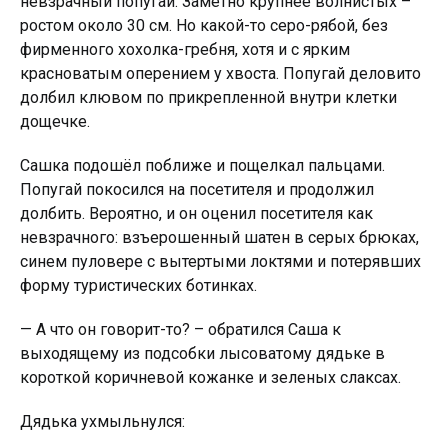
невзрачный попугай. Заметно крупнее волнистых –
ростом около 30 см. Но какой-то серо-рябой, без
фирменного хохолка-гребня, хотя и с ярким
красноватым оперением у хвоста. Попугай деловито
долбил клювом по прикрепленной внутри клетки
дощечке.
Сашка подошёл поближе и пощелкал пальцами.
Попугай покосился на посетителя и продолжил
долбить. Вероятно, и он оценил посетителя как
невзрачного: взъерошенный шатен в серых брюках,
синем пуловере с вытертыми локтями и потерявших
форму туристических ботинках.
— А что он говорит-то? – обратился Саша к
выходящему из подсобки лысоватому дядьке в
короткой коричневой кожанке и зеленых слаксах.
Дядька ухмыльнулся: