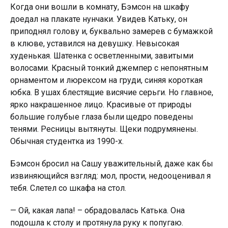
Когда они вошли в комнату, Бэмсон на шкафу
доедал на плакате нунчаки. Увидев Катьку, он
приподнял голову и, буквально зaмeрев с бумажкой
в клюве, уставился на девушку. Невысокая
худенькая. Шатенка с осветленными, завитыми
волосами. Красный тонкий джемпер с непонятным
орнаментом и люрексом на грyди, синяя короткая
юбка. В ушах блестящие висячие серьги. Но главное,
ярко накрашенное лицо. Красивые от природы
большие голубые глаза были щедро поведены
тенями. Ресницы вытянуты. Щеки подрумянены.
Обычная студентка из 1990-х.
Бэмсон бросил на Сашу уважительный, даже как бы
извиняющийся взгляд: мол, прости, недооценивал я
тебя. Слетел со шкафа на стол.
— Ой, какая лапа! – обрадовалась Катька. Она
подошла к столу и протянула руку к попугаю.