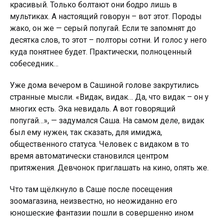
красивый. Только болтают они бодро лишь в
мультиках. А настоящий говорун – вот этот. Породы
жако, он же — серый попугай. Если те запомнят до
десятка слов, то этот – полторы сотни. И голос у него
куда понятнее будет. Практически, полноценный
собеседник…
Уже дома вечером в Сашиной голове закрутились
странные мысли. «Видак, видак… Да, что видак – он у
многих есть. Эка невидаль. А вот говорящий
попугай…», — задумался Саша. На самом деле, видак
был ему нужен, так сказать, для имиджа,
общественного статуса. Человек с видаком в то
время автоматически становился центром
притяжения. Девчонок приглашать на кино, опять же.
Что там щёлкнуло в Саше после посещения
зоомагазина, неизвестно, но неожиданно его
юношеские фантазии пошли в совершенно ином