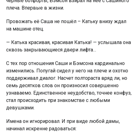
черные ботфорты, Бэмсон взирал на неё с Сашиного
плеча. Впервые в жизни.
Провожать её Саша не пошёл – Катьку внизу ждал
на машине отец.
— Катька красивая, красивая Катька! — услышала она
сквозь закрывающиеся двери лифта…
С тех пор отношения Саши и Бэмсона кардинально
изменились. Попугай сидел у него на плече и охотно
поддерживал диалог. Насчет полтораста вряд ли, но
семь десятков слов он произносил совершенно
узнаваемо. Единственное неудобство, точнее конфуз,
стал происходить при знакомстве с любыми
девушками.
Имена он игнорировал. И при виде любой дамы,
начинал искренне радоваться: