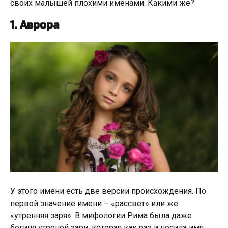
своих малышей плохими именами. Какими же?
1. Аврора
У этого имени есть две версии происхождения. По
первой значение имени – «рассвет» или же
«утренняя заря». В мифологии Рима была даже
богиня утреней зари, которая как раз и носила имя