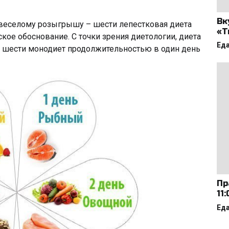
Вк
к веселому розыгрышу – шести лепестковая диета
«Т
кое обоснование. С точки зрения диетологии, диета
Ед
з шести монодиет продолжительностью в один день
Пр
11
Ед