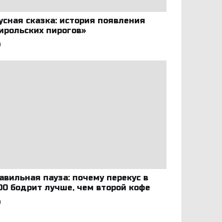
усная сказка: история появления
ирольских пирогов»
а
авильная пауза: почему перекус в
:00 бодрит лучше, чем второй кофе
а