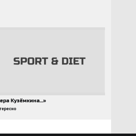
ера Кузёмкина…»
тересно