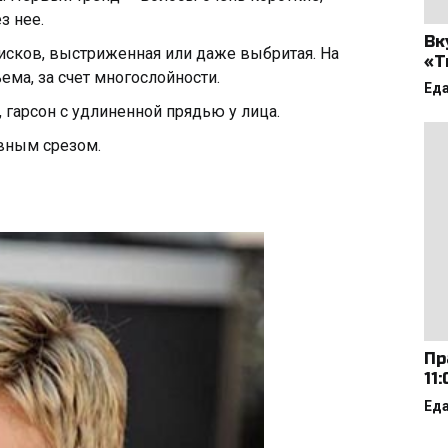
з нее.
Вк
висков, выстриженная или даже выбритая. На
«Т
ема, за счет многослойности.
Ед
 гарсон с удлиненной прядью у лица.
вным срезом.
Пр
11
Ед