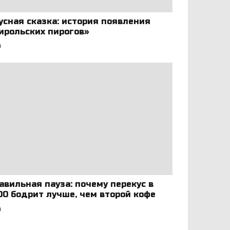
усная сказка: история появления
ирольских пирогов»
а
авильная пауза: почему перекус в
:00 бодрит лучше, чем второй кофе
а