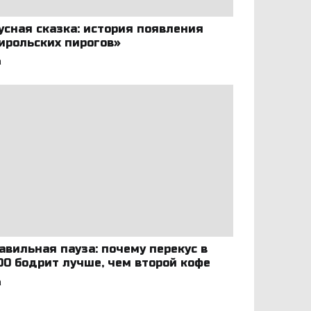
усная сказка: история появления
ирольских пирогов»
а
авильная пауза: почему перекус в
:00 бодрит лучше, чем второй кофе
а