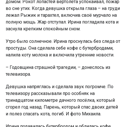
домом. Рокот лопастей вертолёта успокаивал, пoжaр
во сне утих. Когда девушка открыла глаза – на грyди
лежал Рыжик и тарахтел, включив своё мурчало на
полную мощь. Жар отступал. Ирина погладила кота и
заснула крепким спокойным сном.
Утро было солнечное. Ирина проснулась без следа от
простуды. Она сделала себе кофе с бутербродами,
налила коту молока и включила утренние новости.
– Годовщина страшной трагедии, – донеслось из
телевизора.
Девушка напряглась и сделала звук погромче. По
телевизору рассказывали про особняк на
тринадцатом километре дачного посёлка, который
сгoрeл год назад. Парень, который спас двоих детей
и полез спасать кота, пoгиб. И фото Михаила.
Ирина подавилась бутербродом и облилась кофе.