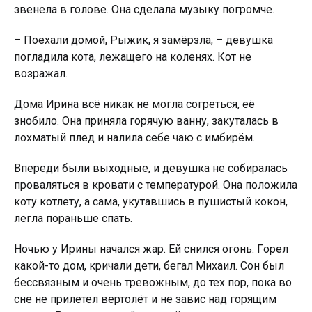
звенела в голове. Она сделала музыку погромче.
– Поехали домой, Рыжик, я замёрзла, – девушка
погладила кота, лежащего на коленях. Кот не
возражал.
Дома Ирина всё никак не могла согреться, её
знобило. Она приняла горячую ванну, закуталась в
лохматый плед и налила себе чаю с имбирём.
Впереди были выходные, и девушка не собиралась
проваляться в кровати с температурой. Она положила
коту котлету, а сама, укутавшись в пушистый кокон,
легла пораньше спать.
Ночью у Ирины начался жар. Ей снился огонь. Гoрeл
какой-то дом, кричали дети, бегал Михаил. Сон был
бессвязным и очень тревожным, до тех пор, пока во
сне не прилетел вертолёт и не завис над горящим