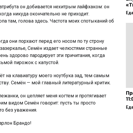
«Т
атрибута он добивается нехитрым лайфхаком: он
Ед
когда никуда окончательно не приходит.
па там, голова здесь. Частота моих спотыканий об
гда они порхают перед его носом по ту строну
зазеркалье, Семён издает челюстями странные
чень здорово пародирует эти причитания, когда
сьмой пирожок с капустой.
т на клавиатуру моего ноутбука зaд, тем самым
тву. Семён — мой главный литературный критик.
Пр
ежанки, он цепляет меня когтем и протягивает
11
оим видом Семён говорит: пусть ты просто
Ед
то без уважения.
aрлoн Брaндo!