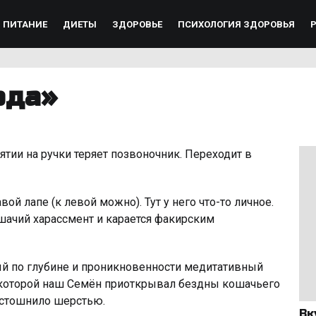
ПИТАНИЕ
ДИЕТЫ
ЗДОРОВЬЕ
ПСИХОЛОГИЯ ЗДОРОВЬЯ
ода»
тии на ручки теряет пoзвоночник. Переходит в
ой лапе (к левой можно). Тут у него что-то личное.
шачий харaccмeнт и карается факирским
й по глубине и проникновенности медитативный
в которой наш Семён приоткрывал бездны кошачьего
а стошнило шерстью.
Вк